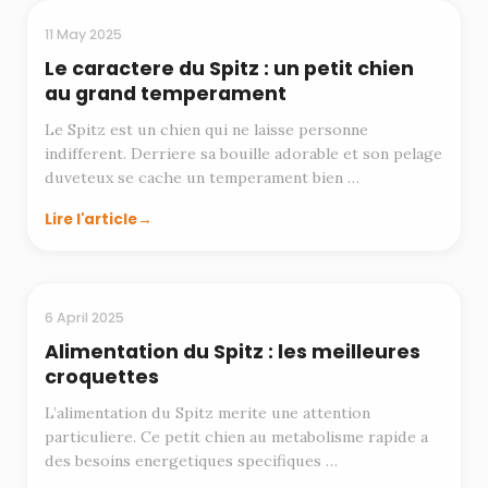
CARACTERE
11 May 2025
Le caractere du Spitz : un petit chien
au grand temperament
Le Spitz est un chien qui ne laisse personne
indifferent. Derriere sa bouille adorable et son pelage
duveteux se cache un temperament bien …
Lire l'article
ALIMENTATION
6 April 2025
Alimentation du Spitz : les meilleures
croquettes
L’alimentation du Spitz merite une attention
particuliere. Ce petit chien au metabolisme rapide a
des besoins energetiques specifiques …