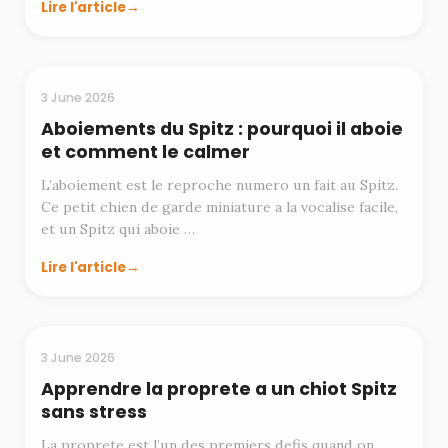
Lire l'article
EDUCATION
3 June 2026
Aboiements du Spitz : pourquoi il aboie
et comment le calmer
L’aboiement est le reproche numero un fait au Spitz.
Ce petit chien de garde miniature a la vocalise facile,
et un Spitz qui aboie …
Lire l'article
EDUCATION
3 June 2026
Apprendre la proprete a un chiot Spitz
sans stress
La proprete est l’un des premiers defis quand on