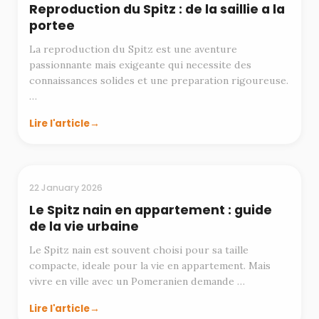
Reproduction du Spitz : de la saillie a la
portee
La reproduction du Spitz est une aventure
passionnante mais exigeante qui necessite des
connaissances solides et une preparation rigoureuse.
…
Lire l'article
MODE DE VIE
22 January 2026
Le Spitz nain en appartement : guide
de la vie urbaine
Le Spitz nain est souvent choisi pour sa taille
compacte, ideale pour la vie en appartement. Mais
vivre en ville avec un Pomeranien demande …
Lire l'article