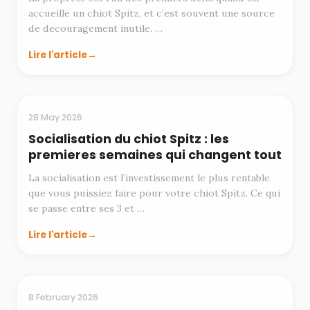
accueille un chiot Spitz, et c’est souvent une source
de decouragement inutile. …
Lire l'article
EDUCATION
28 May 2026
Socialisation du chiot Spitz : les
premieres semaines qui changent tout
La socialisation est l’investissement le plus rentable
que vous puissiez faire pour votre chiot Spitz. Ce qui
se passe entre ses 3 et …
Lire l'article
ELEVAGE
8 February 2026