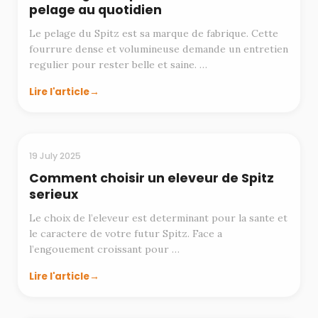
pelage au quotidien
Le pelage du Spitz est sa marque de fabrique. Cette
fourrure dense et volumineuse demande un entretien
regulier pour rester belle et saine. …
Lire l'article
ELEVAGE
19 July 2025
Comment choisir un eleveur de Spitz
serieux
Le choix de l’eleveur est determinant pour la sante et
le caractere de votre futur Spitz. Face a
l’engouement croissant pour …
Lire l'article