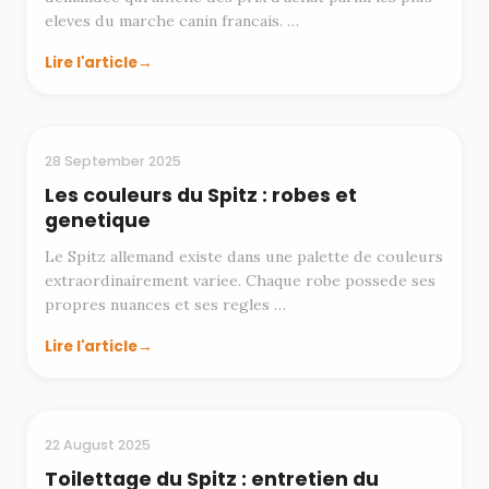
eleves du marche canin francais. …
Lire l'article
RACES
28 September 2025
Les couleurs du Spitz : robes et
genetique
Le Spitz allemand existe dans une palette de couleurs
extraordinairement variee. Chaque robe possede ses
propres nuances et ses regles …
Lire l'article
TOILETTAGE
22 August 2025
Toilettage du Spitz : entretien du