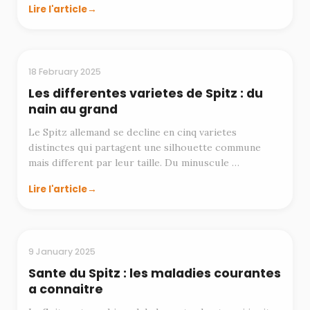
Lire l'article
RACES
18 February 2025
Les differentes varietes de Spitz : du
nain au grand
Le Spitz allemand se decline en cinq varietes
distinctes qui partagent une silhouette commune
mais different par leur taille. Du minuscule …
Lire l'article
SANTE
9 January 2025
Sante du Spitz : les maladies courantes
a connaitre