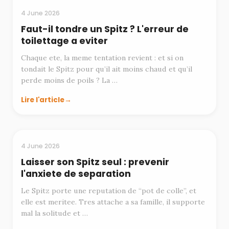
4 June 2026
Faut-il tondre un Spitz ? L'erreur de
toilettage a eviter
Chaque ete, la meme tentation revient : et si on
tondait le Spitz pour qu’il ait moins chaud et qu’il
perde moins de poils ? La …
Lire l'article
MODE DE VIE
4 June 2026
Laisser son Spitz seul : prevenir
l'anxiete de separation
Le Spitz porte une reputation de “pot de colle”, et
elle est meritee. Tres attache a sa famille, il supporte
mal la solitude et …