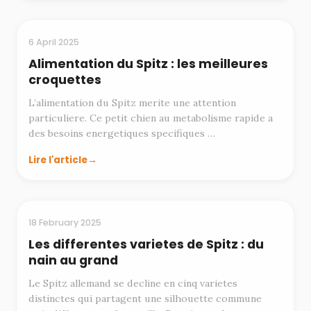
ALIMENTATION
6 April 2025
Alimentation du Spitz : les meilleures
croquettes
L’alimentation du Spitz merite une attention
particuliere. Ce petit chien au metabolisme rapide a
des besoins energetiques specifiques …
Lire l'article
RACES
18 February 2025
Les differentes varietes de Spitz : du
nain au grand
Le Spitz allemand se decline en cinq varietes
distinctes qui partagent une silhouette commune