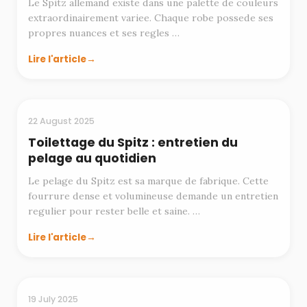
Le Spitz allemand existe dans une palette de couleurs
extraordinairement variee. Chaque robe possede ses
propres nuances et ses regles …
Lire l'article
TOILETTAGE
22 August 2025
Toilettage du Spitz : entretien du
pelage au quotidien
Le pelage du Spitz est sa marque de fabrique. Cette
fourrure dense et volumineuse demande un entretien
regulier pour rester belle et saine. …
Lire l'article
ELEVAGE
19 July 2025