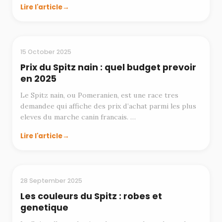
Lire l'article
BUDGET
15 October 2025
Prix du Spitz nain : quel budget prevoir
en 2025
Le Spitz nain, ou Pomeranien, est une race tres
demandee qui affiche des prix d’achat parmi les plus
eleves du marche canin francais. …
Lire l'article
RACES
28 September 2025
Les couleurs du Spitz : robes et
genetique