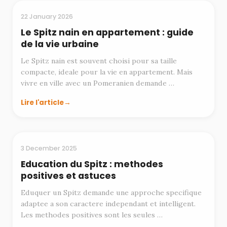
MODE DE VIE
22 January 2026
Le Spitz nain en appartement : guide
de la vie urbaine
Le Spitz nain est souvent choisi pour sa taille
compacte, ideale pour la vie en appartement. Mais
vivre en ville avec un Pomeranien demande …
Lire l'article
EDUCATION
3 December 2025
Education du Spitz : methodes
positives et astuces
Eduquer un Spitz demande une approche specifique
adaptee a son caractere independant et intelligent.
Les methodes positives sont les seules …