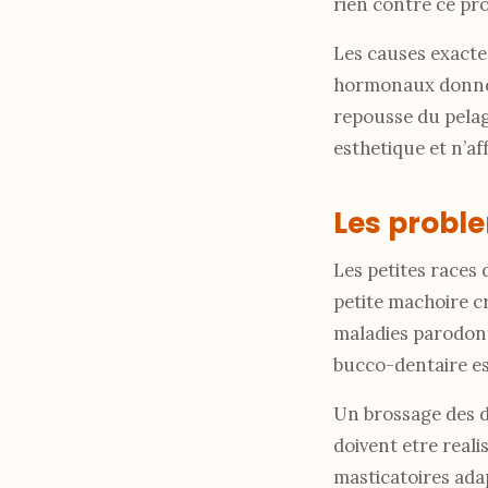
rien contre ce pr
Les causes exacte
hormonaux donnent
repousse du pelag
esthetique et n’af
Les probl
Les petites races
petite machoire c
maladies parodont
bucco-dentaire es
Un brossage des de
doivent etre reali
masticatoires adap