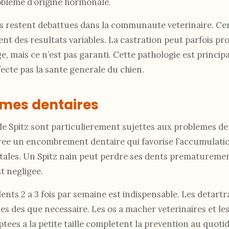
obleme d’origine hormonale.
s restent debattues dans la communaute veterinaire. Ce
 des resultats variables. La castration peut parfois p
e, mais ce n’est pas garanti. Cette pathologie est princi
fecte pas la sante generale du chien.
emes dentaires
 de Spitz sont particulierement sujettes aux problemes de
ree un encombrement dentaire qui favorise l’accumulation
ales. Un Spitz nain peut perdre ses dents prematurement
t negligee.
nts 2 a 3 fois par semaine est indispensable. Les detartr
ses des que necessaire. Les os a macher veterinaires et le
tees a la petite taille completent la prevention au quotid