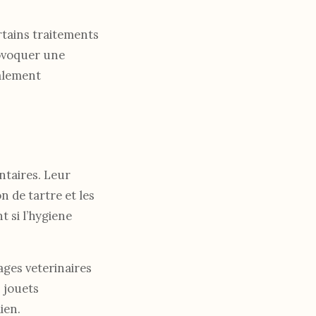
rtains traitements
rovoquer une
palement
ntaires. Leur
 de tartre et les
 si l’hygiene
ages veterinaires
s jouets
ien.