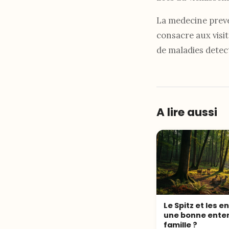
La medecine preven
consacre aux visit
de maladies detec
A lire aussi
Le Spitz et les e
une bonne ente
famille ?