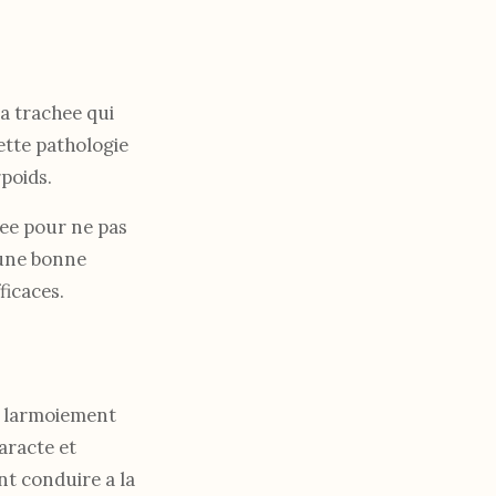
la trachee qui
tte pathologie
poids.
dee pour ne pas
 une bonne
ficaces.
ou larmoiement
aracte et
nt conduire a la