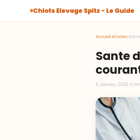
Chiots Elevage Spitz - Le Guide
Accueil
›
Articles
›
Sante
Sante d
courant
9 January 2025
•
2 mi