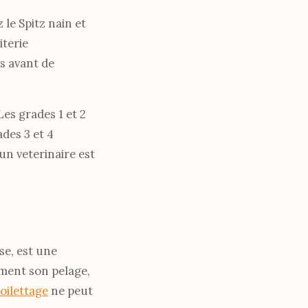
 le Spitz nain et
iterie
as avant de
Les grades 1 et 2
ades 3 et 4
un veterinaire est
se, est une
ement son pelage,
toilettage
ne peut