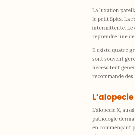
La luxation patell
le petit Spitz. La
intermittente. Le 
reprendre une de
Il existe quatre g
sont souvent geres
necessitent gener
recommande des l
L’alopecie
L’alopecie X, auss
pathologie dermat
en commençant par