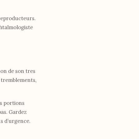
 reproducteurs.
phtalmologiste
son de son tres
s tremblements,
es portions
epas. Gardez
ns d’urgence.