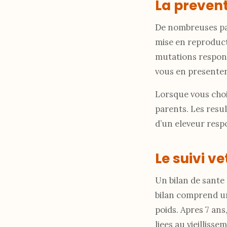
La prevent
De nombreuses pat
mise en reproduct
mutations respons
vous en presenter 
Lorsque vous chois
parents. Les resul
d’un eleveur respo
Le suivi ve
Un bilan de sante
bilan comprend un
poids. Apres 7 an
liees au vieillisse