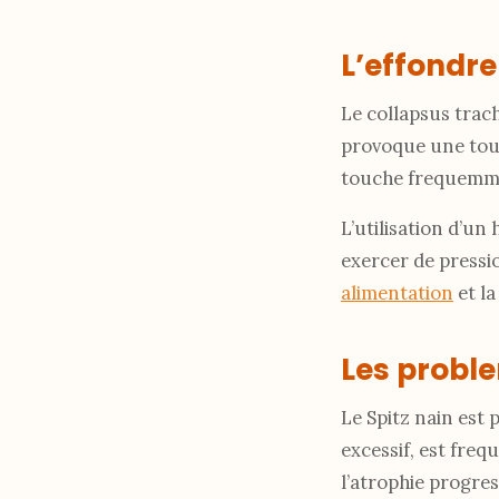
L’effondr
Le collapsus trach
provoque une toux
touche frequemment
L’utilisation d’u
exercer de pressio
alimentation
et la
Les probl
Le Spitz nain est 
excessif, est freq
l’atrophie progres