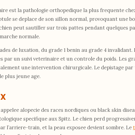
aire est la pathologie orthopedique la plus frequente chez
 rotule se deplace de son sillon normal, provoquant une bo
chien peut sautiller sur trois pattes pendant quelques p
marche normale.
rades de luxation, du grade 1 benin au grade 4 invalidant. 
 par un suivi veterinaire et un controle du poids. Les gr
alement une intervention chirurgicale. Le depistage par 
e plus jeune age.
 X
i appelee alopecie des races nordiques ou black skin disea
ologique specifique aux Spitz. Le chien perd progressiv
 l’arriere-train, et la peau exposee devient sombre. Le